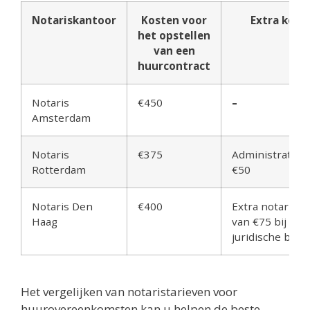
Notariskantoor
Kosten voor
Extra kost
het opstellen
van een
huurcontract
Notaris
€450
–
Amsterdam
Notaris
€375
Administratiek
Rotterdam
€50
Notaris Den
€400
Extra notarisk
Haag
van €75 bij opt
juridische bijst
Het vergelijken van notaristarieven voor
huurovereenkomsten kan u helpen de beste