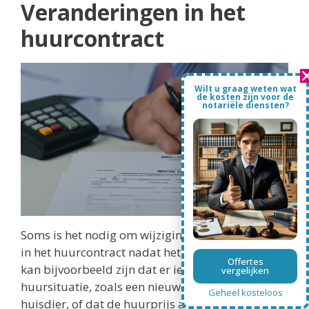
Veranderingen in het
huurcontract
Wilt u graag weten wat
de kosten zijn voor de
notariële diensten?
Soms is het nodig om wijzigingen aan te brengen
in het huurcontract nadat het opgesteld is. Het
Offertes
kan bijvoorbeeld zijn dat er iets verandert in de
vergelijken
huursituatie, zoals een nieuwe huisgenoot of
Geheel kosteloos
huisdier, of dat de huurprijs aangepast moet