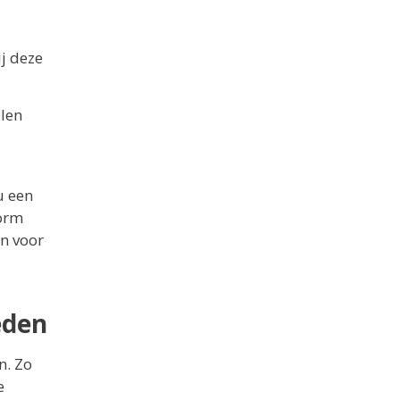
ij deze
llen
u een
form
en voor
eden
n. Zo
e