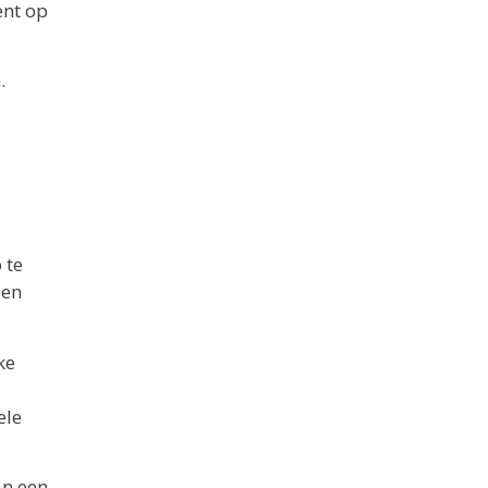
ent op
.
 te
een
ke
ele
an een