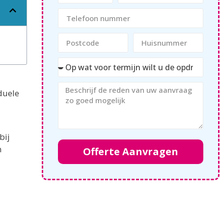
duele
bij
n
Offerte Aanvragen