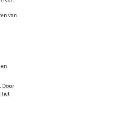
zen van
 en
. Door
 het