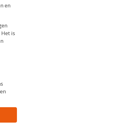
en en
ggen
Het is
an
ns
 en