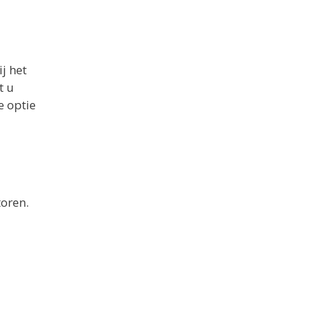
j het
t u
e optie
toren.